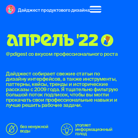
Дайджест продуктового дизайна
А
П
Р
Е
Л
Ь
'
2
2
@pdigest со вкусом профессионального роста
Дайджест собирает свежие статьи по
дизайну интерфейсов, а также инструменты,
паттерны, кейсы, тренды и исторические
рассказы с 2009 года. Я тщательно фильтрую
большой поток подписок, чтобы вы могли
прокачать свои профессиональные навыки и
лучше решить рабочие задачи.
утоляет
без ненужной
информационный
воды
голод