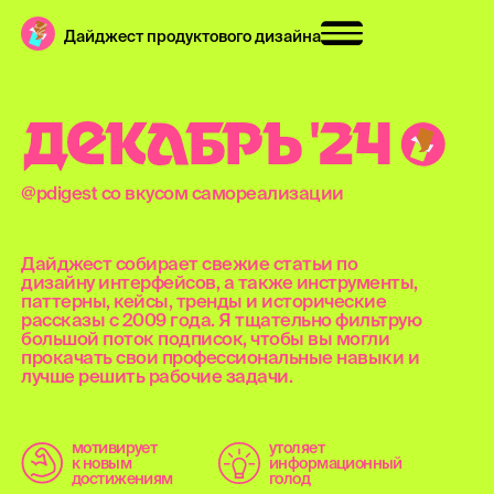
Дайджест продуктового дизайна
Д
Е
К
А
Б
Р
Ь
'
2
4
@pdigest со вкусом самореализации
Дайджест собирает свежие статьи по
дизайну интерфейсов, а также инструменты,
паттерны, кейсы, тренды и исторические
рассказы с 2009 года. Я тщательно фильтрую
большой поток подписок, чтобы вы могли
прокачать свои профессиональные навыки и
лучше решить рабочие задачи.
мотивирует
утоляет
к новым
информационный
достижениям
голод