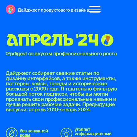
Дайджест продуктового дизайна
А
П
Р
Е
Л
Ь
'
2
4
@pdigest со вкусом профессионального роста
Дайджест собирает свежие статьи по
дизайну интерфейсов, а также инструменты,
паттерны, кейсы, тренды и исторические
рассказы с 2009 года. Я тщательно фильтрую
большой поток подписок, чтобы вы могли
прокачать свои профессиональные навыки и
лучше решить рабочие задачи. Предыдущие
выпуски: апрель 2010-январь 2024.
утоляет
без ненужной
информационный
воды