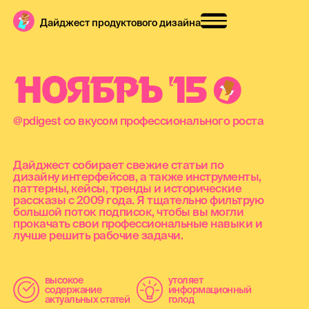
Дайджест продуктового дизайна
Н
О
Я
Б
Р
Ь
'
1
5
@pdigest со вкусом профессионального роста
Дайджест собирает свежие статьи по
дизайну интерфейсов, а также инструменты,
паттерны, кейсы, тренды и исторические
рассказы с 2009 года. Я тщательно фильтрую
большой поток подписок, чтобы вы могли
прокачать свои профессиональные навыки и
лучше решить рабочие задачи.
высокое
утоляет
содержание
информационный
актуальных статей
голод