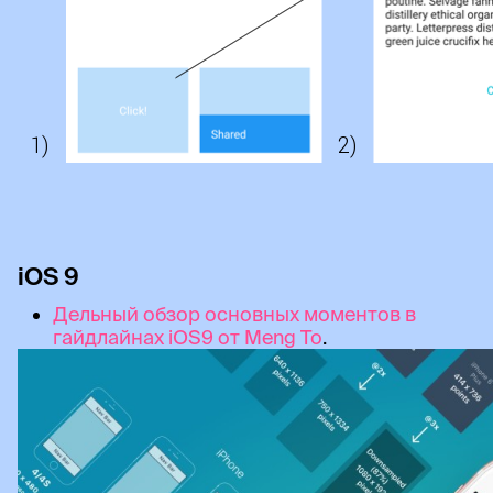
iOS 9
Дельный обзор основных моментов в
гайдлайнах iOS9 от Meng To
.