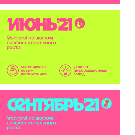
И
Ю
Н
Ь
'
2
1
@pdigest со вкусом
профессионального
роста
мотивирует к
утоляет
новым
информационный
достижениям
голод
С
Е
Н
Т
Я
Б
Р
Ь
'
2
1
@pdigest со вкусом
профессионального
роста