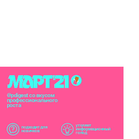
и
и
М
А
Р
Т
'
2
1
@pdigest со вкусом
профессионального
роста
утоляет
подходит для
информационный
новичков
голод