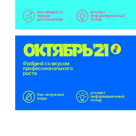
мотивирует к
утоляет
новым
информационный
достижениям
голод
О
К
Т
Я
Б
Р
Ь
'
2
1
@pdigest со вкусом
профессионального
роста
утоляет
без ненужной
информационный
воды
голод