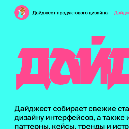
Дайджест продуктового дизайна
Дайдж
Д
А
Й
Дайджест собирает свежие ста
дизайну интерфейсов, а также 
паттерны, кейсы, тренды и ист