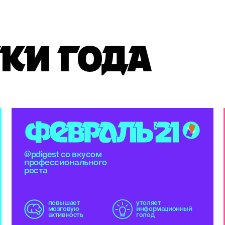
и
КИ ГОДА
Ф
Е
В
Р
А
Л
Ь
'
2
1
@pdigest со вкусом
профессионального
роста
повышает
утоляет
мозговую
информационный
активность
голод