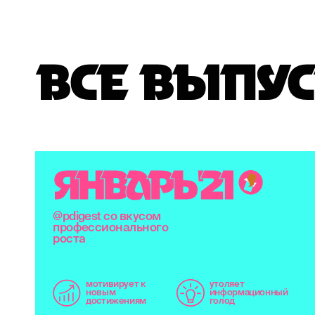
ВСЕ ВЫПУС
Я
Н
В
А
Р
Ь
'
2
1
@pdigest со вкусом
профессионального
роста
мотивирует к
утоляет
новым
информационный
достижениям
голод