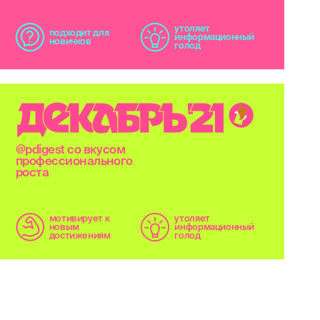
утоляет
подходит для
информационный
новичков
голод
Д
Е
К
А
Б
Р
Ь
'
2
1
@pdigest со вкусом
профессионального
роста
мотивирует к
утоляет
новым
информационный
достижениям
голод