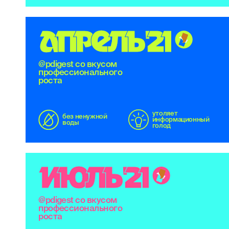
А
П
Р
Е
Л
Ь
'
2
1
@pdigest со вкусом
профессионального
роста
утоляет
без ненужной
информационный
воды
голод
И
Ю
Л
Ь
'
2
1
@pdigest со вкусом
профессионального
роста