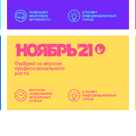
повышает
утоляет
мозговую
информационный
активность
голод
Н
О
Я
Б
Р
Ь
'
2
1
@pdigest со вкусом
профессионального
роста
высокое
утоляет
содержание
информационный
актуальных
голод
статей