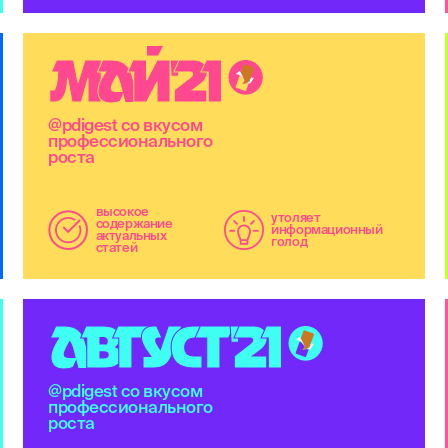
М
А
Й
'
2
1
@pdigest со вкусом
профессионального
роста
высокое
утоляет
содержание
информационный
актуальных
голод
статей
А
В
Г
У
С
Т
'
2
1
@pdigest со вкусом
профессионального
роста