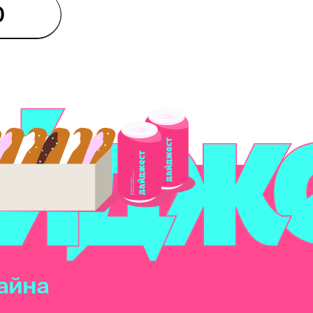
0
айна