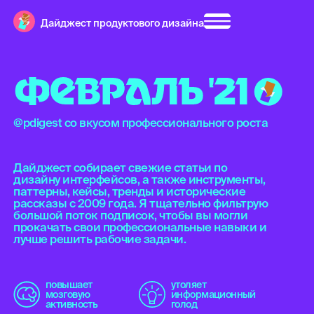
Дайджест продуктового дизайна
Ф
Е
В
Р
А
Л
Ь
'
2
1
@pdigest со вкусом профессионального роста
Дайджест собирает свежие статьи по
дизайну интерфейсов, а также инструменты,
паттерны, кейсы, тренды и исторические
рассказы с 2009 года. Я тщательно фильтрую
большой поток подписок, чтобы вы могли
прокачать свои профессиональные навыки и
лучше решить рабочие задачи.
повышает
утоляет
мозговую
информационный
активность
голод