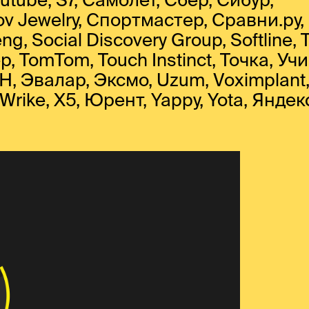
v Jewelry, Спортмастер, Сравни.ру,
g, Social Discovery Group, Softline, T
 TomTom, Touch Instinct, Точка, Учи.
, Эвалар, Эксмо, Uzum, Voximplant
 Wrike, X5, Юрент, Yappy, Yota, Яндек