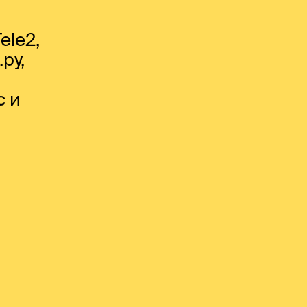
ele2,
ру,
,
с и