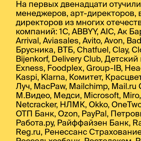
На первых двенадцати отучили
менеджеров, арт-директоров, 
директоров из многих отечест
компаний: 1C, ABBYY, AIC, Ак Бар
Arrival, Aviasales, Avito, Avon, 
Брусника, ВТБ, Chatfuel, Clay, 
Bijenkorf, Delivery Club, Детск
Exness, Foodplex, Group-IB, Head
Kaspi, Klarna, Комитет, Красцв
Луч, MacPaw, Mailchimp, Mail.r
М.Видео, Медси, Microsoft, Mi
Netcracker, НЛМК, Okko, OneTwo
ОТП Банк, Ozon, PayPal, Петров
Работа.ру, Райффайзен Банк, Ra
Reg.ru, Ренессанс Страхование,
Россельхозбанк, Ростелеком, Ru