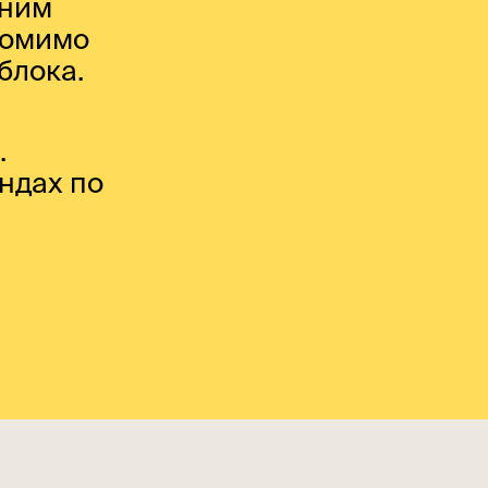
 ним
 Помимо
блока.
.
ндах по