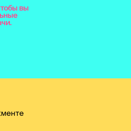
чтобы вы
льные
чи.
жменте