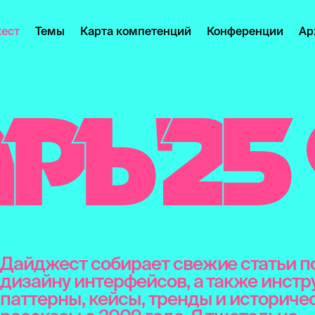
ест
Темы
Карта компетенций
Конференции
Ар
А
Р
Ь
'
2
5
Дайджест собирает свежие статьи п
дизайну интерфейсов, а также инстр
паттерны, кейсы, тренды и историче