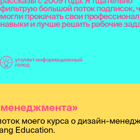
рассказы с 2009 года. Я тщательно
фильтрую большой поток подписок, 
могли прокачать свои профессиона
навыки и лучше решить рабочие зада
утоляет информационный
голод
н-менеджмента»
 поток моего курса о дизайн-менед
ng Education.