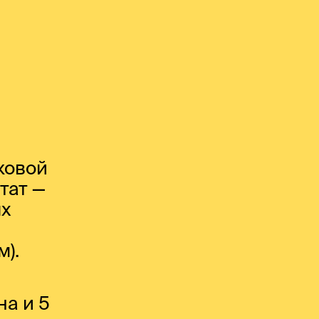
ковой
ьтат —
ях
).
на и 5