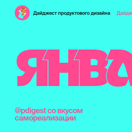
Дайджест продуктового дизайна
Дайдж
Я
Н
В
@pdigest со вкусом
самореализации