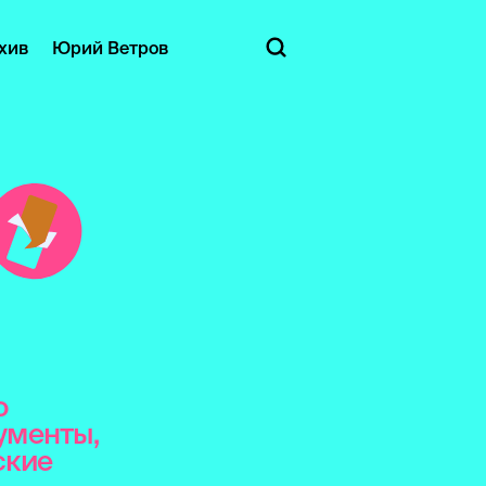
хив
Юрий Ветров
о
ументы,
ские