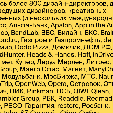
сь более 800 дизайн-директоров, 
ведущих дизайнеров, креативных
венных (и нескольких международн
с, Альфа-Банк, Apalon, App in the Air
Badoo, BandLab, BBC, Билайн, БКС, Brai
Cloud.ru, Газпром и Газпромнефть, de
ий мир, Dodo Pizza, Домклик, ДОМ.РФ
Hunter, Heads & Hands, Hoff, inDrive
етмет, Купер, Леруа Мерлен, Литрес,
u Group, Манго Офис, Магнит, ManyCh
ro, Модульбанк, МосБиржа, МТС, Nau
Trip, OpenWeb, Opera, Островок, О
ич, ПИК, Pinkman, ПСБ, QIWI, Qlean,
mbler Group, РБК, Readdle, Redmad
 РЕСО-Гарантия, restore, Росбанк,
tube, S7, Самолёт, Сбер, Сибур,