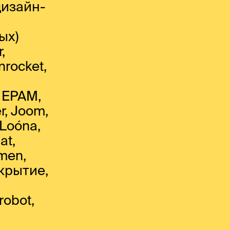
дизайн-
ых)
,
nrocket,
, EPAM,
r, Joom,
 Loóna,
at,
men,
ткрытие,
robot,