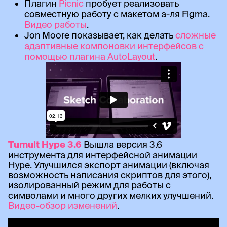
Плагин
Picnic
пробует реализовать
совместную работу с макетом а-ля Figma.
Видео работы
.
Jon Moore показывает, как делать
сложные
адаптивные компоновки интерфейсов с
помощью плагина AutoLayout
.
Tumult Hype 3.6
Вышла версия 3.6
инструмента для интерфейсной анимации
Hype. Улучшился экспорт анимации (включая
возможность написания скриптов для этого),
изолированный режим для работы с
символами и много других мелких улучшений.
Видео-обзор изменений
.