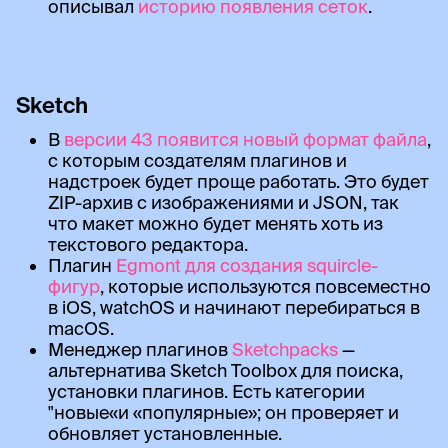
описывал
историю появления сеток
.
Sketch
В
версии 43 появится новый формат файла
,
с которым создателям плагинов и
надстроек будет проще работать. Это будет
ZIP-архив с изображениями и JSON, так
что макет можно будет менять хоть из
текстового редактора.
Плагин
Egmont для создания squircle-
фигур
, которые используются повсеместно
в iOS, watchOS и начинают перебираться в
macOS.
Менеджер плагинов
Sketchpacks
—
альтернатива Sketch Toolbox для поиска,
установки плагинов. Есть категории
"новые«и «популярные»; он проверяет и
обновляет установленные.