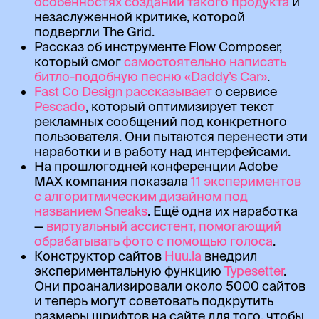
особенностях создании такого продукта
и
незаслуженной критике, которой
подвергли The Grid.
Рассказ об инструменте Flow Composer,
который смог
самостоятельно написать
битло-подобную песню «Daddy’s Car»
.
Fast Co Design рассказывает
о сервисе
Pescado
, который оптимизирует текст
рекламных сообщений под конкретного
пользователя. Они пытаются перенести эти
наработки и в работу над интерфейсами.
На прошлогодней конференции Adobe
MAX компания показала
11 экспериментов
с алгоритмическим дизайном под
названием Sneaks
. Ещё одна их наработка
—
виртуальный ассистент, помогающий
обрабатывать фото с помощью голоса
.
Конструктор сайтов
Huu.la
внедрил
экспериментальную функцию
Typesetter
.
Они проанализировали около 5000 сайтов
и теперь могут советовать подкрутить
размеры шрифтов на сайте для того, чтобы