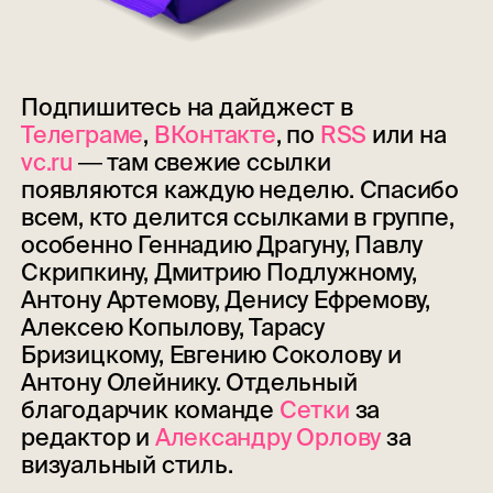
Подпишитесь на дайджест в
Телеграме
,
ВКонтакте
, по
RSS
или на
vc.ru
― там свежие ссылки
появляются каждую неделю. Спасибо
всем, кто делится ссылками в группе,
особенно Геннадию Драгуну, Павлу
Скрипкину, Дмитрию Подлужному,
Антону Артемову, Денису Ефремову,
Алексею Копылову, Тарасу
Бризицкому, Евгению Соколову и
Антону Олейнику. Отдельный
благодарчик команде
Сетки
за
редактор и
Александру Орлову
за
визуальный стиль.