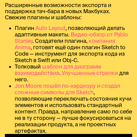
Расширенные возможности экспорта и
поддержка тач-бара в новых Макбуках.
Свежие плагины и шаблоны:
Плагин
Auto Layout
, позволяющий делать
адаптивные макеты.
Видео-обзор от Pablo
Stanley
. Создатели плагина,
компания
Anima
, готовят ещё один плагин Sketch to
Code — инструмент для экспорта кода из
Sketch в Swift или Obj-C.
Толковый
шаблон для диаграмм
взаимодействия
.
Улучшенные стрелки
для
него.
Jon Moore пошёл по-хардкору и создал
сложные символы для Sketch
,
позволяющие переключать состояния кучи
элементов и использовать стандартный
контент. Правда, направление само по себе
не в ту сторону — лучше фокусироваться на
реализации продукта, а не проектных
артефактах.