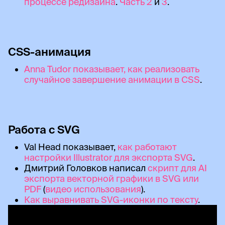
процессе редизайна
.
Часть 2
и
3
.
CSS-анимация
Anna Tudor показывает, как реализовать
случайное завершение анимации в CSS
.
Работа с SVG
Val Head показывает,
как работают
настройки Illustrator для экспорта SVG
.
Дмитрий Головков написал
скрипт для AI
экспорта векторной графики в SVG или
PDF
(
видео использования
).
Как выравнивать SVG-иконки по тексту
.