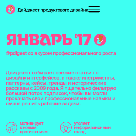
Дайджест продуктового дизайна
Я
Н
В
А
Р
Ь
'
1
7
@pdigest со вкусом профессионального роста
Дайджест собирает свежие статьи по
дизайну интерфейсов, а также инструменты,
паттерны, кейсы, тренды и исторические
рассказы с 2009 года. Я тщательно фильтрую
большой поток подписок, чтобы вы могли
прокачать свои профессиональные навыки и
лучше решить рабочие задачи.
мотивирует
утоляет
к новым
информационный
достижениям
голод