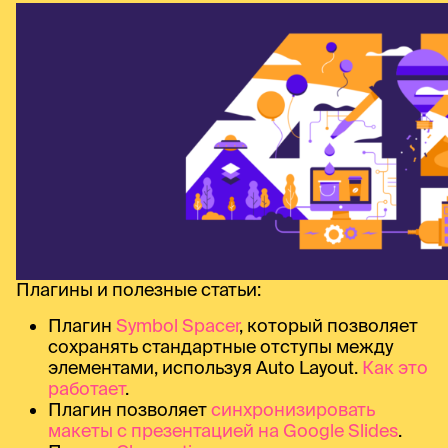
Плагины и полезные статьи:
Плагин
Symbol Spacer
, который позволяет
сохранять стандартные отступы между
элементами, используя Auto Layout.
Как это
работает
.
Плагин позволяет
синхронизировать
макеты с презентацией на Google Slides
.