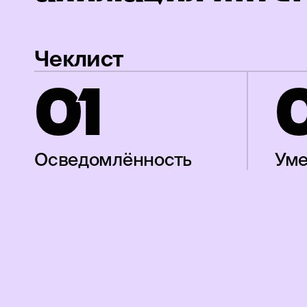
Чеклист
0
1
Осведомлённость
Ум