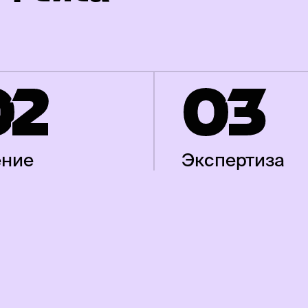
0
2
0
3
ение
Экспертиза