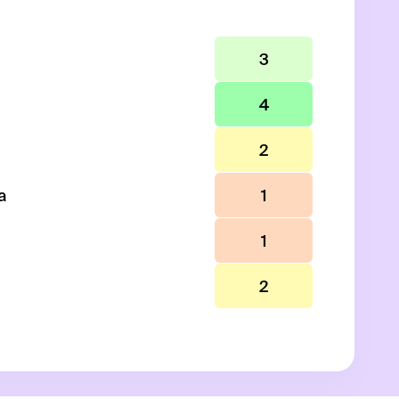
3
4
2
а
1
1
2