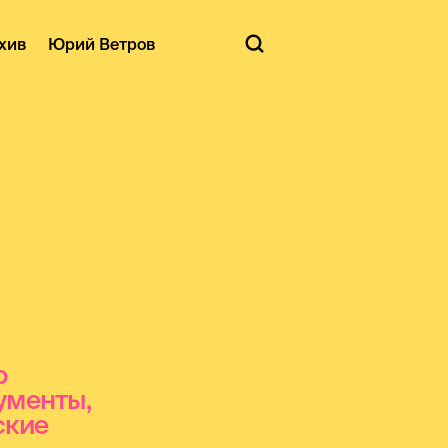
хив
Юрий Ветров
о
ументы,
ские