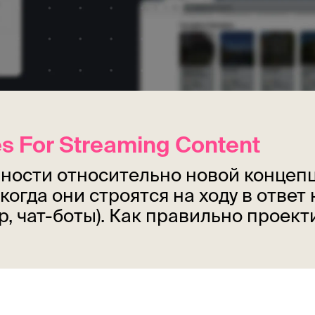
es For Streaming Content
нности относительно новой концеп
огда они строятся на ходу в ответ 
, чат-боты). Как правильно проект