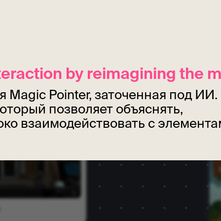
nteraction by reimagining the 
Magic Pointer, заточенная под ИИ.
оторый позволяет объяснять,
око взаимодействовать с элемента