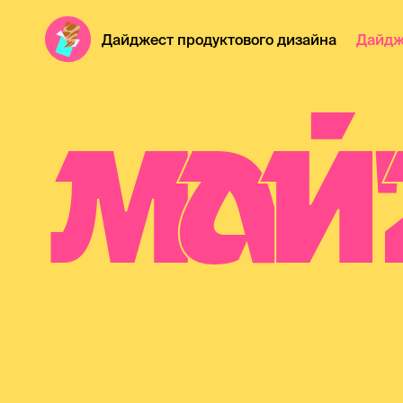
Дайджест продуктового дизайна
Дайдж
М
А
Й
'