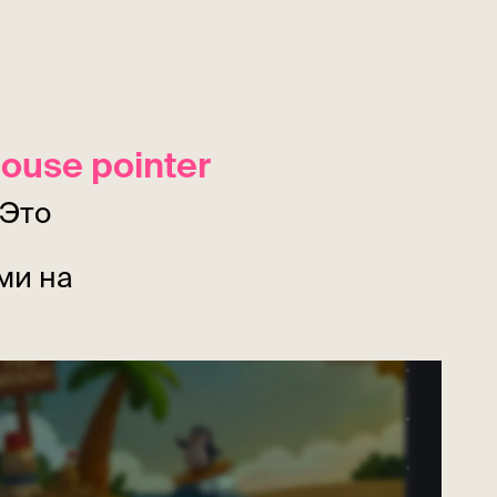
mouse pointer
 Это
ми на