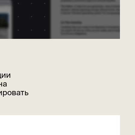
ции
на
ировать