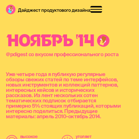
Дайджест продуктового дизайна
Н
О
Я
Б
Р
Ь
'
1
4
@pdigest со вкусом профессионального роста
Уже четыре года я публикую регулярные
обзоры свежих статей по теме интерфейсов,
новых инструментов и коллекций паттернов,
интересных кейсов и исторических
рассказов. Из лент нескольких сотен
тематических подписок отбирается
примерно 5% стоящих публикаций, которыми
интересно поделиться. Предыдущие
материалы: апрель 2010-октябрь 2014.
высокое
утоляет