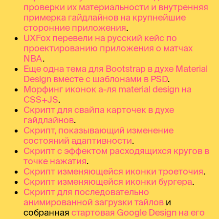
проверки их материальности и внутренняя
примерка гайдлайнов на крупнейшие
сторонние приложения
.
UXFox перевели на русский кейс по
проектированию приложения о матчах
NBA
.
Еще одна тема для Bootstrap в духе Material
Design вместе с шаблонами в PSD
.
Морфинг иконок а-ля material design на
CSS+JS
.
Скрипт для свайпа карточек в духе
гайдлайнов
.
Скрипт, показывающий изменение
состояний адаптивности
.
Скрипт с эффектом расходящихся кругов в
точке нажатия
.
Скрипт изменяющейся иконки троеточия
.
Скрипт изменяющейся иконки бургера
.
Скрипт для последовательно
анимированной загрузки тайлов
и
собранная
стартовая Google Design на его