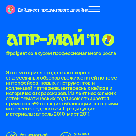
Дайджест продуктового дизайна
А
П
Р
-
М
А
Й
'
1
1
@pdigest со вкусом профессионального роста
Этот материал продолжает серию
ежемесячных обзоров свежих статей по теме
интерфейсов, новых инструментов и
коллекций паттернов, интересных кейсов и
исторических рассказов. Из лент нескольких
сотен тематических подписок отбирается
примерно 5% стоящих публикаций, которыми
интересно поделиться. Предыдущие
материалы: апрель 2010-март 2011.
утоляет
без ненужной