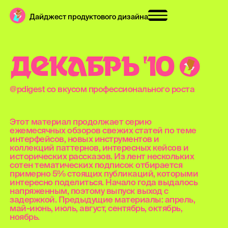
Дайджест продуктового дизайна
Д
Е
К
А
Б
Р
Ь
'
1
0
@pdigest со вкусом профессионального роста
Этот материал продолжает серию
ежемесячных обзоров свежих статей по теме
интерфейсов, новых инструментов и
коллекций паттернов, интересных кейсов и
исторических рассказов. Из лент нескольких
сотен тематических подписок отбирается
примерно 5% стоящих публикаций, которыми
интересно поделиться. Начало года выдалось
напряженным, поэтому выпуск выход с
задержкой. Предыдущие материалы: апрель,
май-июнь, июль, август, сентябрь, октябрь,
ноябрь.