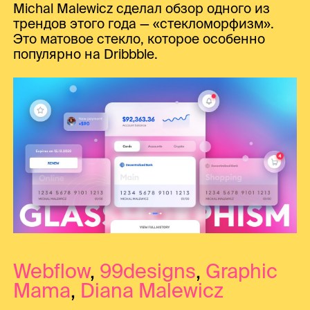
Michal Malewicz сделал обзор одного из
трендов этого года — «стекломорфизм».
Это матовое стекло, которое особенно
популярно на Dribbble.
Webflow
,
99designs
,
Graphic
Mama
,
Diana Malewicz