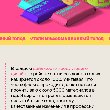
 ГОЛОД
УТОЛИ ИНФОРМАЦИОННЫЙ ГОЛОД
УТО
В каждом
дайджесте продуктового
дизайна
в районе сотни ссылок, за год их
набирается около 1000. Учитывая, что
через фильтр проходит далеко не всё, я
прочитываю около 5000 материалов в
год. Я верю, что тренды развиваются
сильно больше года, поэтому
качественные изменения в профессии