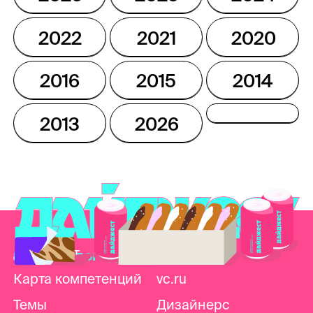
2022
2021
2020
2016
2015
2014
2013
2026
Дайджест
Telegram
продуктового дизайна
Карта компетенций
vc.ru
Темы
Дизайнерс