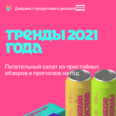
Дайджест продуктового дизайна
Т
Р
Е
Н
Д
Ы
2
0
2
1
Г
О
Д
А
Питательный салат из пристойных
обзоров и прогнозов на год