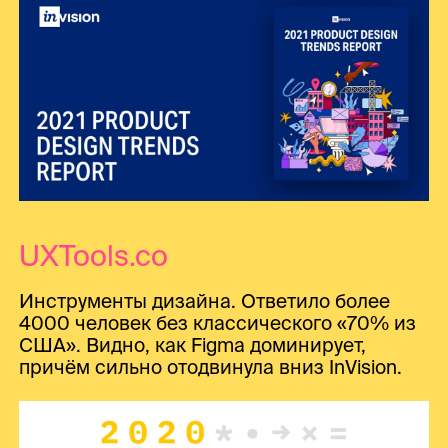
UXTools.co
Инструменты дизайна. Ответило более
4000 человек без классического «70% из
США». Видно, как Figma доминирует,
причём сильно отодвинула вниз InVision.