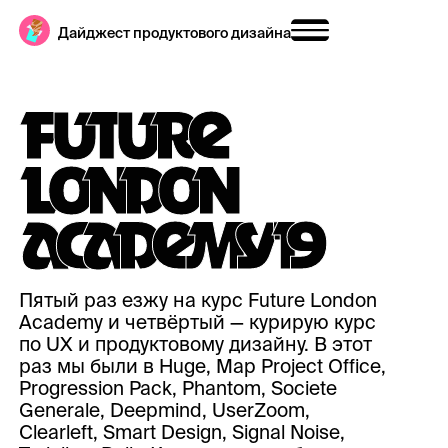
Дайджест продуктового дизайна
F
U
T
U
R
E
L
O
N
D
O
N
A
C
A
D
E
M
Y
1
9
Пятый раз езжу на курс Future London
Academy и четвёртый — курирую курс
по UX и продуктовому дизайну. В этот
раз мы были в Huge, Map Project Office,
Progression Pack, Phantom, Societe
Generale, Deepmind, UserZoom,
Clearleft, Smart Design, Signal Noise,