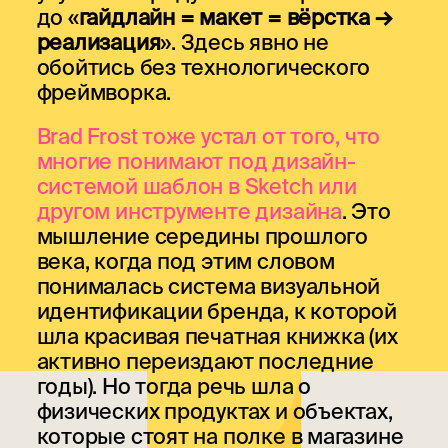
до «
гайдлайн = макет = вёрстка →
реализация
». Здесь явно не
обойтись без технологического
фреймворка.
Brad Frost тоже устал от того, что
многие понимают под дизайн-
системой шаблон в Sketch или
другом инструменте дизайна
. Это
мышление середины прошлого
века, когда под этим словом
понималась система визуальной
идентификации бренда, к которой
шла красивая печатная книжка (их
активно переиздают последние
годы). Но тогда речь шла о
физических продуктах и объектах,
которые стоят на полке в магазине