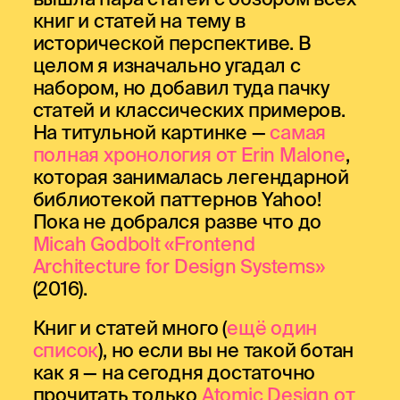
книг и статей на тему в
исторической перспективе. В
целом я изначально угадал с
набором, но добавил туда пачку
статей и классических примеров.
На титульной картинке —
самая
полная хронология от Erin Malone
,
которая занималась легендарной
библиотекой паттернов Yahoo!
Пока не добрался разве что до
Micah Godbolt «Frontend
Architecture for Design Systems»
(2016).
Книг и статей много (
ещё один
список
), но если вы не такой ботан
как я — на сегодня достаточно
прочитать только
Atomic Design от