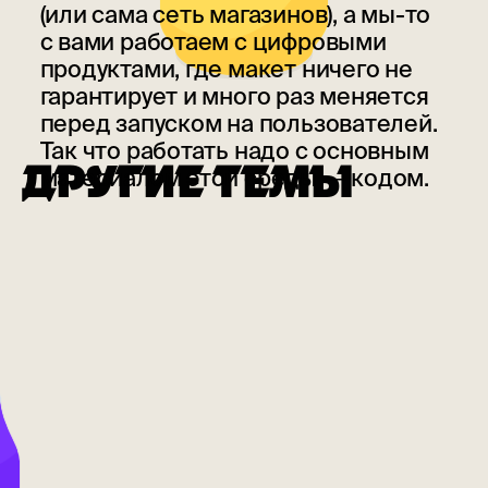
(или сама сеть магазинов), а мы-то
с вами работаем с цифровыми
продуктами, где макет ничего не
гарантирует и много раз меняется
перед запуском на пользователей.
Так что работать надо с основным
ДРУГИЕ ТЕМЫ
материалом этой среды ― кодом.