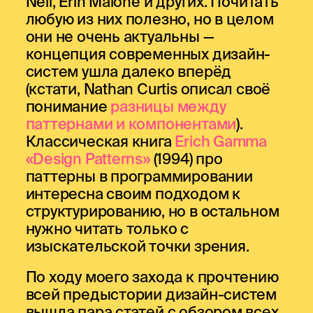
Neil, Erin Malone и других. Почитать
любую из них полезно, но в целом
они не очень актуальны —
концепция современных дизайн-
систем ушла далеко вперёд
(кстати, Nathan Curtis описал своё
понимание
разницы между
паттернами и компонентами
).
Классическая книга
Erich Gamma
«Design Patterns»
(1994) про
паттерны в программировании
интересна своим подходом к
структурированию, но в остальном
нужно читать только с
изыскательской точки зрения.
По ходу моего захода к прочтению
всей предыстории дизайн-систем
вышла пара статей с обзором всех