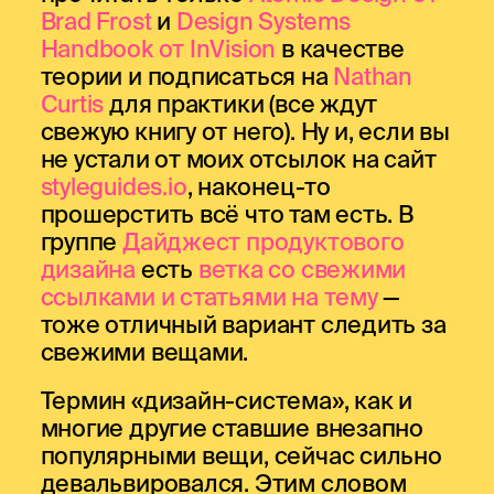
Brad Frost
и
Design Systems
Handbook от InVision
в качестве
теории и подписаться на
Nathan
Curtis
для практики (все ждут
свежую книгу от него). Ну и, если вы
не устали от моих отсылок на сайт
styleguides.io
, наконец-то
прошерстить всё что там есть. В
группе
Дайджест продуктового
дизайна
есть
ветка со свежими
ссылками и статьями на тему
—
тоже отличный вариант следить за
свежими вещами.
Термин «дизайн-система», как и
многие другие ставшие внезапно
популярными вещи, сейчас сильно
девальвировался. Этим словом