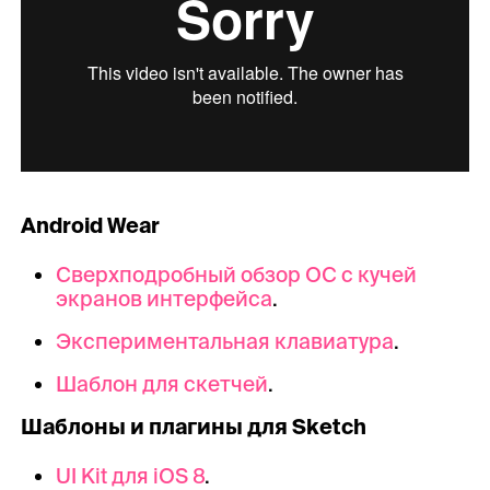
Android Wear
Сверхподробный обзор ОС с кучей
экранов интерфейса
.
Экспериментальная клавиатура
.
Шаблон для скетчей
.
Шаблоны и плагины для Sketch
UI Kit для iOS 8
.