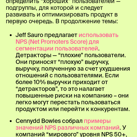
определить “хороших” пользователей —
подгруппы, для которой и следует
развивать и оптимизировать продукт в
первую очередь. В продолжение темы:
Jeff Sauro предлагает
использовать
NPS (Net Promoters Score) для
сегментации пользователей
.
Детракторы — “плохие” пользователи.
Они приносят “плохую” выручку,
выручку, полученную за счет ухудшения
отношений с пользователями. Если
более 10% выручки приходит от
“детракторов”, то это налагает
повышенные риски на компанию – они
легко могут перестать пользоваться
продуктом или перейти к конкурентам.
Cennydd Bowles собрал
примеры
значений NPS различных компаний
. У
компаний “мирового” уровня NPS 50+,