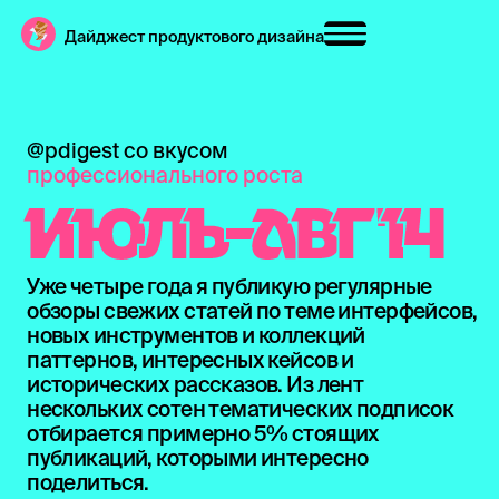
Дайджест продуктового дизайна
@pdigest со вкусом
профессионального роста
И
Ю
Л
Ь
-
А
В
Г
'
1
4
Уже четыре года я публикую регулярные
обзоры свежих статей по теме интерфейсов,
новых инструментов и коллекций
паттернов, интересных кейсов и
исторических рассказов. Из лент
нескольких сотен тематических подписок
отбирается примерно 5% стоящих
публикаций, которыми интересно
поделиться.