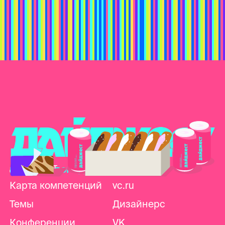
Дайджест
Telegram
продуктового дизайна
Карта компетенций
vc.ru
Темы
Дизайнерс
Конференции
VK