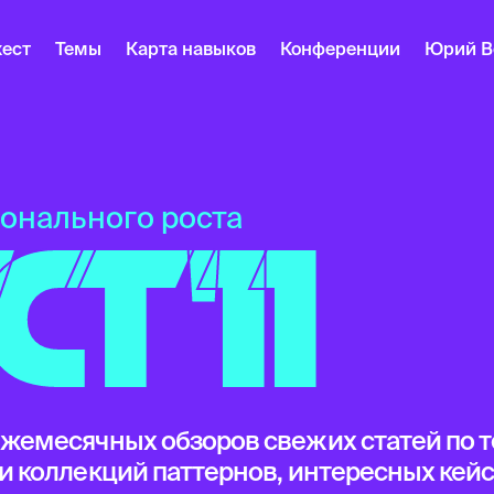
ест
Темы
Карта навыков
Конференции
Юрий В
онального роста
Т '11
жемесячных обзоров свежих статей по 
и коллекций паттернов, интересных кейс