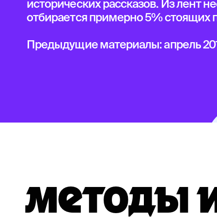
исторических рассказов. Из лент н
отбирается примерно 5% стоящих п
Предыдущие материалы:
апрель 20
МЕТОДЫ И