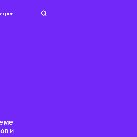
етров
теме
ов и